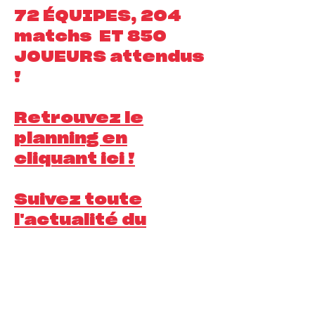
72 ÉQUIPES, 204
matchs ET 850
JOUEURS attendus
!
Retrouvez le
planning en
cliquant ici !
Suivez toute
l'actualité du
tournoi ici !
Questions/informations sur :
grenobleyetiscup@gmail.com